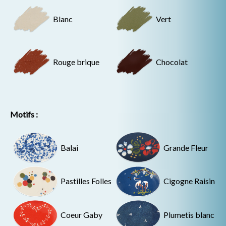
Blanc
Vert
Rouge brique
Chocolat
Motifs :
Balai
Grande Fleur
Pastilles Folles
Cigogne Raisin
Coeur Gaby
Plumetis blanc